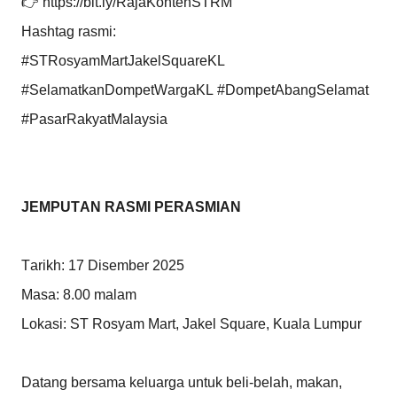
👉 https://bit.ly/RajaKontenSTRM
Hashtag rasmi:
#STRosyamMartJakelSquareKL
#SelamatkanDompetWargaKL #DompetAbangSelamat
#PasarRakyatMalaysia
JEMPUTAN RASMI PERASMIAN
Tarikh: 17 Disember 2025
Masa: 8.00 malam
Lokasi: ST Rosyam Mart, Jakel Square, Kuala Lumpur
Datang bersama keluarga untuk beli-belah, makan,