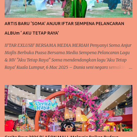
ARTIS BARU ‘SOMA’ ANJUR IFTAR SEMPENA PELANCARAN
ALBUm ‘ AKU TETAP RAYA’
IFTAR EXLUSIF BERSAMA MEDIA MERIAH Penyanyi Soma Anjur
Majlis Berbuka Puasa Bersama Media Sempena Pelancaran Lagu
& MV "Aku Tetap Raya" Soma mendendangkan lagu ‘Aku Tetap
Raya’ Kuala Lumpur, 6 Mac 2025 – Dunia seni negara semakin
rancak dan meriah dengan kehadiran artis baru yang
mendendangkan lagu lagu raya yang sedap didengar dan meriah
setiap kali menjelang syawal. Tidak terlepas juga kepada
penyanyi baharu tanahair, Soma atau nama aslinya Rosmah S.
Sengari @ Basar, yang berpengalaman dalam dunia seni. Sering
mendendangkan lagu dengan suaranya yang lunak merdu. Soma
telah mengadakan majlis berbuka puasa "Iftar Media Gathering"
di Hotel Concorde, Kuala Lumpur, sebagai tanda penghargaan
kepada rakan-rakan media atas sokongan berterusan mereka