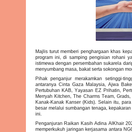
Majlis turut memberi penghargaan khas ke
program ini, di samping pengisian rohani 
istimewa dengan persembahan sukarela dari
menyumbang masa, bakat serta sokongan mor
Pihak penganjur merakamkan setinggi-tin
antaranya Cinta Gaza Malaysia, Ajwa Baker
Pertubuhan KAB, Yayasan EZ Prihatin, Per
Merryah Kitchen, The Charms Team, Grads,
Kanak-Kanak Kanser (Kids). Selain itu, pa
besar melalui sumbangan tenaga, kepakaran
ini.
Penganjuran Raikan Kasih Adina AlKhair 20
memperkukuh jaringan kerjasama antara NGO,