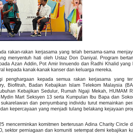
pada rakan-rakan kerjasama yang telah bersama-sama menja
yang menyentuh hati oleh Ustaz Don Daniyal. Program bert
pada Azan Addin, Pot Amir Innuendo dan Radhi Khalid yang 
al kepada kanak-kanak kanser dan keluarga mereka.
ggi penghargaan kepada semua rakan kerjasama yang terl
y, Biofitrah, Badan Kebajikan Islam Telekom Malaysia (BA
tubuhan Kebajikan Sedulur, Rumah Ngaji Mekah, HUMAM Re
 Mydin Mart Seksyen 13 serta Kumpulan Ibu Bapa dan Sok
ra sukarelawan dan penyumbang individu turut memainkan pe
 dan kepercayaan yang menjadi tulang belakang kejayaan pr
25 mencerminkan komitmen berterusan Adina Charity Circle 
 sektor perniagaan dan komuniti setempat demi kebajikan k