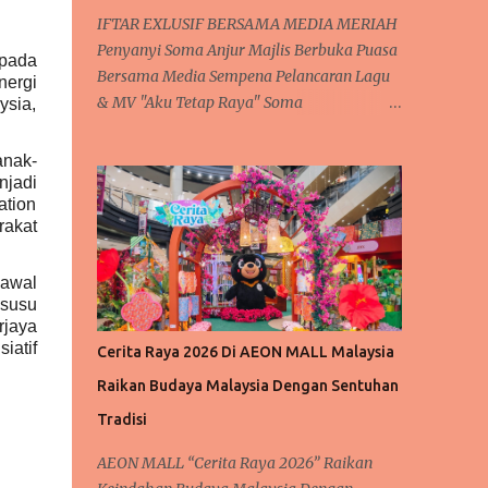
IFTAR EXLUSIF BERSAMA MEDIA MERIAH
Penyanyi Soma Anjur Majlis Berbuka Puasa
 pada
Bersama Media Sempena Pelancaran Lagu
nergi
& MV "Aku Tetap Raya" Soma
ysia,
mendendangkan lagu ‘Aku Tetap Raya’
Kuala Lumpur, 6 Mac 2025 – Dunia seni
anak-
negara semakin rancak dan meriah dengan
njadi
tion
kehadiran artis baru yang mendendangkan
rakat
lagu lagu raya yang sedap didengar dan
meriah setiap kali menjelang syawal. Tidak
eawal
terlepas juga kepada penyanyi baharu
 susu
tanahair, Soma atau nama aslinya Rosmah
jaya
S. Sengari @ Basar, yang berpengalaman
iatif
Cerita Raya 2026 Di AEON MALL Malaysia
dalam dunia seni. Sering mendendangkan
Raikan Budaya Malaysia Dengan Sentuhan
lagu dengan suaranya yang lunak merdu.
Soma telah mengadakan majlis berbuka
Tradisi
puasa "Iftar Media Gathering" di Hotel
AEON MALL “Cerita Raya 2026” Raikan
Concorde, Kuala Lumpur, sebagai tanda