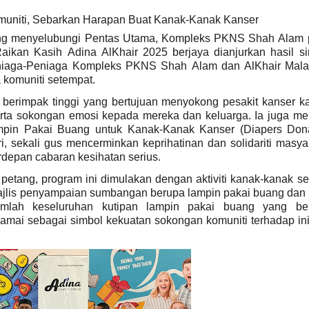
muniti, Sebarkan Harapan Buat Kanak-Kanak Kanser
ang menyelubungi Pentas Utama, Kompleks PKNS Shah Alam
ikan Kasih Adina AlKhair 2025 berjaya dianjurkan hasil si
eniaga-Peniaga Kompleks PKNS Shah Alam dan AlKhair Mala
komuniti setempat.
f berimpak tinggi yang bertujuan menyokong pesakit kanser k
rta sokongan emosi kepada mereka dan keluarga. Ia juga me
pin Pakai Buang untuk Kanak-Kanak Kanser (Diapers Dona
i, sekali gus mencerminkan keprihatinan dan solidariti masya
rdepan cabaran kesihatan serius.
 petang, program ini dimulakan dengan aktiviti kanak-kanak s
ajlis penyampaian sumbangan berupa lampin pakai buang dan
Jumlah keseluruhan kutipan lampin pakai buang yang ber
mai sebagai simbol kekuatan sokongan komuniti terhadap inis