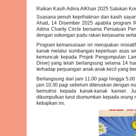
Raikan Kasih Adina AlKhair 2025 Satukan Ko
Suasana penuh keprihatinan dan kasih say
Ahad, 14 Disember 2025 apabila program Ra
Adina Charity Circle bersama Persatuan P
dengan sokongan padu rakan kerjasama serta 
Program kemanusiaan ini merupakan inisiati
kanak melalui sumbangan keperluan asas se
kemuncak kepada Projek Pengumpulan Lam
Drive) yang telah berlangsung selama 14 har
terhadap perjuangan anak-anak kecil yang be
Berlangsung dari jam 11.00 pagi hingga 5.00
jam 10.30 pagi sebelum diteruskan dengan m
bernutrisi kepada kanak-kanak kanser. 
dikumpulkan turut diumumkan kepada orang ra
kebajikan ini.