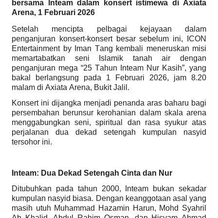
bersama Inteam dalam konsert istimewa di Axiata
Arena, 1 Februari 2026
Setelah mencipta pelbagai kejayaan dalam
penganjuran konsert-konsert besar sebelum ini, ICON
Entertainment by Iman Tang kembali meneruskan misi
memartabatkan seni Islamik tanah air dengan
penganjuran mega “25 Tahun Inteam Nur Kasih”, yang
bakal berlangsung pada 1 Februari 2026, jam 8.20
malam di Axiata Arena, Bukit Jalil.
Konsert ini dijangka menjadi penanda aras baharu bagi
persembahan berunsur kerohanian dalam skala arena
menggabungkan seni, spiritual dan rasa syukur atas
perjalanan dua dekad setengah kumpulan nasyid
tersohor ini.
Inteam: Dua Dekad Setengah Cinta dan Nur
Ditubuhkan pada tahun 2000, Inteam bukan sekadar
kumpulan nasyid biasa. Dengan keanggotaan asal yang
masih utuh Muhammad Hazamin Harun, Mohd Syahril
Ab Khalid, Abdul Rahim Osman, dan Hisyam Ahmad