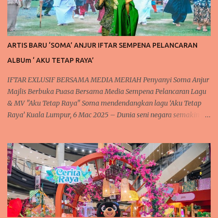
ARTIS BARU ‘SOMA’ ANJUR IFTAR SEMPENA PELANCARAN
ALBUm ‘ AKU TETAP RAYA’
IFTAR EXLUSIF BERSAMA MEDIA MERIAH Penyanyi Soma Anjur
Majlis Berbuka Puasa Bersama Media Sempena Pelancaran Lagu
& MV "Aku Tetap Raya" Soma mendendangkan lagu ‘Aku Tetap
Raya’ Kuala Lumpur, 6 Mac 2025 – Dunia seni negara semakin
rancak dan meriah dengan kehadiran artis baru yang
mendendangkan lagu lagu raya yang sedap didengar dan meriah
setiap kali menjelang syawal. Tidak terlepas juga kepada
penyanyi baharu tanahair, Soma atau nama aslinya Rosmah S.
Sengari @ Basar, yang berpengalaman dalam dunia seni. Sering
mendendangkan lagu dengan suaranya yang lunak merdu. Soma
telah mengadakan majlis berbuka puasa "Iftar Media Gathering"
di Hotel Concorde, Kuala Lumpur, sebagai tanda penghargaan