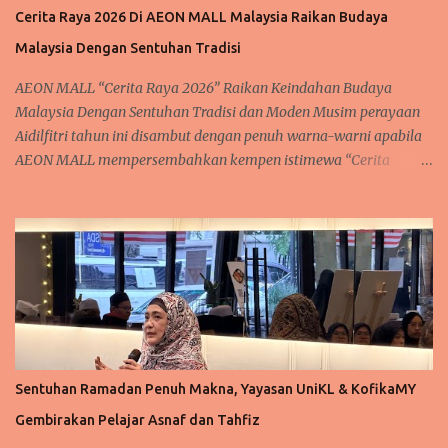
kepada rakan-rakan media atas sokongan berterusan mereka
Cerita Raya 2026 Di AEON MALL Malaysia Raikan Budaya
terhadap perjalanan seninya. Acara istimewa ini bukan sahaja
Malaysia Dengan Sentuhan Tradisi
menjadi medan untuk mengeratkan hubungan silaturahim, tetapi
turut menyaksikan pelancaran rasmi lagu Raya terbaharu Soma,
AEON MALL “Cerita Raya 2026” Raikan Keindahan Budaya
"Aku Tetap Raya," sert...
Malaysia Dengan Sentuhan Tradisi dan Moden Musim perayaan
Aidilfitri tahun ini disambut dengan penuh warna-warni apabila
AEON MALL mempersembahkan kempen istimewa “Cerita
Raya”, satu sambutan yang diinspirasikan daripada keindahan
budaya, warisan serta flora tropika Malaysia. Kempen ini turut
dijayakan dengan kerjasama Tourism Malaysia bagi
mengetengahkan keunikan identiti tempatan kepada para
pengunjung di seluruh negara. Sepanjang tempoh kempen, pusat
beli-belah AEON MALL di seluruh Malaysia dihiasi dengan
dekorasi perayaan yang memukau, menggabungkan elemen seni
tradisional, inspirasi bunga-bungaan tropika serta estetika
Aidilfitri yang unik. Gabungan ini mewujudkan suasana yang
Sentuhan Ramadan Penuh Makna, Yayasan UniKL & KofikaMY
bukan sahaja meriah tetapi juga memberikan pengalaman
Gembirakan Pelajar Asnaf dan Tahfiz
perayaan yang benar-benar mencerminkan keindahan budaya
tempatan. Kemeriahan sambutan ini turut diserikan dengan