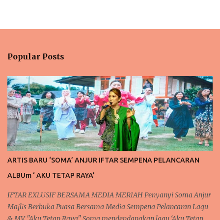
m
m
e
n
Popular Posts
t
s
ARTIS BARU ‘SOMA’ ANJUR IFTAR SEMPENA PELANCARAN
ALBUm ‘ AKU TETAP RAYA’
IFTAR EXLUSIF BERSAMA MEDIA MERIAH Penyanyi Soma Anjur
Majlis Berbuka Puasa Bersama Media Sempena Pelancaran Lagu
& MV "Aku Tetap Raya" Soma mendendangkan lagu ‘Aku Tetap