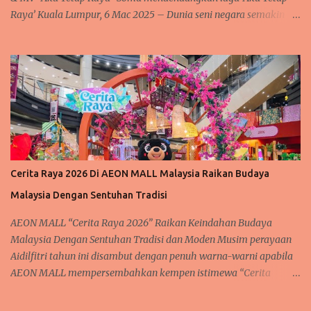
Raya’ Kuala Lumpur, 6 Mac 2025 – Dunia seni negara semakin
rancak dan meriah dengan kehadiran artis baru yang
mendendangkan lagu lagu raya yang sedap didengar dan meriah
setiap kali menjelang syawal. Tidak terlepas juga kepada
penyanyi baharu tanahair, Soma atau nama aslinya Rosmah S.
Sengari @ Basar, yang berpengalaman dalam dunia seni. Sering
mendendangkan lagu dengan suaranya yang lunak merdu. Soma
telah mengadakan majlis berbuka puasa "Iftar Media Gathering"
di Hotel Concorde, Kuala Lumpur, sebagai tanda penghargaan
kepada rakan-rakan media atas sokongan berterusan mereka
Cerita Raya 2026 Di AEON MALL Malaysia Raikan Budaya
terhadap perjalanan seninya. Acara istimewa ini bukan sahaja
Malaysia Dengan Sentuhan Tradisi
menjadi medan untuk mengeratkan hubungan silaturahim, tetapi
turut menyaksikan pelancaran rasmi lagu Raya terbaharu Soma,
AEON MALL “Cerita Raya 2026” Raikan Keindahan Budaya
"Aku Tetap Raya," sert...
Malaysia Dengan Sentuhan Tradisi dan Moden Musim perayaan
Aidilfitri tahun ini disambut dengan penuh warna-warni apabila
AEON MALL mempersembahkan kempen istimewa “Cerita
Raya”, satu sambutan yang diinspirasikan daripada keindahan
budaya, warisan serta flora tropika Malaysia. Kempen ini turut