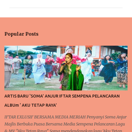
m
m
e
n
Popular Posts
t
s
ARTIS BARU ‘SOMA’ ANJUR IFTAR SEMPENA PELANCARAN
ALBUm ‘ AKU TETAP RAYA’
IFTAR EXLUSIF BERSAMA MEDIA MERIAH Penyanyi Soma Anjur
Majlis Berbuka Puasa Bersama Media Sempena Pelancaran Lagu
& MV "Aku Tetap Raya" Soma mendendangkan lagu ‘Aku Tetap