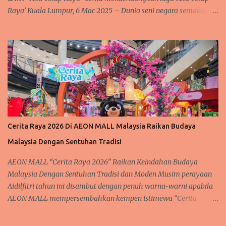
Raya’ Kuala Lumpur, 6 Mac 2025 – Dunia seni negara semakin
rancak dan meriah dengan kehadiran artis baru yang
mendendangkan lagu lagu raya yang sedap didengar dan meriah
setiap kali menjelang syawal. Tidak terlepas juga kepada
penyanyi baharu tanahair, Soma atau nama aslinya Rosmah S.
Sengari @ Basar, yang berpengalaman dalam dunia seni. Sering
mendendangkan lagu dengan suaranya yang lunak merdu. Soma
telah mengadakan majlis berbuka puasa "Iftar Media Gathering"
di Hotel Concorde, Kuala Lumpur, sebagai tanda penghargaan
kepada rakan-rakan media atas sokongan berterusan mereka
Cerita Raya 2026 Di AEON MALL Malaysia Raikan Budaya
terhadap perjalanan seninya. Acara istimewa ini bukan sahaja
Malaysia Dengan Sentuhan Tradisi
menjadi medan untuk mengeratkan hubungan silaturahim, tetapi
turut menyaksikan pelancaran rasmi lagu Raya terbaharu Soma,
AEON MALL “Cerita Raya 2026” Raikan Keindahan Budaya
"Aku Tetap Raya," sert...
Malaysia Dengan Sentuhan Tradisi dan Moden Musim perayaan
Aidilfitri tahun ini disambut dengan penuh warna-warni apabila
AEON MALL mempersembahkan kempen istimewa “Cerita
Raya”, satu sambutan yang diinspirasikan daripada keindahan
budaya, warisan serta flora tropika Malaysia. Kempen ini turut