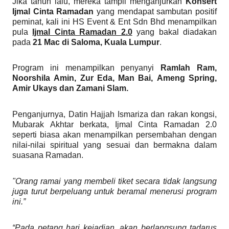
Jika tahun lalu, mereka tampil menganjurkan
Konsert
Ijmal Cinta Ramadan
yang mendapat sambutan positif
peminat, kali ini HS Event & Ent Sdn Bhd menampilkan
pula
Ijmal Cinta Ramadan 2.0
yang bakal diadakan
pada
21 Mac di Saloma, Kuala Lumpur
.
Program ini menampilkan penyanyi
Ramlah Ram,
Noorshila Amin, Zur Eda, Man Bai, Ameng Spring,
Amir Ukays dan Zamani Slam.
Penganjurnya, Datin Hajjah Ismariza dan rakan kongsi,
Mubarak Akhtar berkata, Ijmal Cinta Ramadan 2.0
seperti biasa akan menampilkan persembahan dengan
nilai-nilai spiritual yang sesuai dan bermakna dalam
suasana Ramadan.
"Orang ramai yang membeli tiket secara tidak langsung
juga turut berpeluang untuk beramal menerusi program
ini.”
“Pada petang hari kejadian, akan berlangsung tadarus