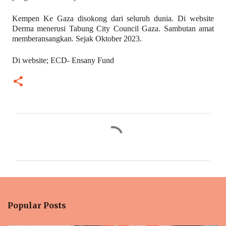
Kempen Ke Gaza disokong dari seluruh dunia. Di website
Derma menerusi Tabung City Council Gaza. Sambutan amat
memberansangkan. Sejak Oktober 2023.
Di website; ECD- Ensany Fund
C
o
m
m
e
n
Popular Posts
t