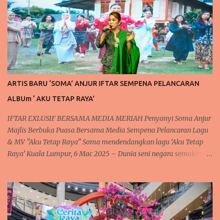
s
ARTIS BARU ‘SOMA’ ANJUR IFTAR SEMPENA PELANCARAN
ALBUm ‘ AKU TETAP RAYA’
IFTAR EXLUSIF BERSAMA MEDIA MERIAH Penyanyi Soma Anjur
Majlis Berbuka Puasa Bersama Media Sempena Pelancaran Lagu
& MV "Aku Tetap Raya" Soma mendendangkan lagu ‘Aku Tetap
Raya’ Kuala Lumpur, 6 Mac 2025 – Dunia seni negara semakin
rancak dan meriah dengan kehadiran artis baru yang
mendendangkan lagu lagu raya yang sedap didengar dan meriah
setiap kali menjelang syawal. Tidak terlepas juga kepada
penyanyi baharu tanahair, Soma atau nama aslinya Rosmah S.
Sengari @ Basar, yang berpengalaman dalam dunia seni. Sering