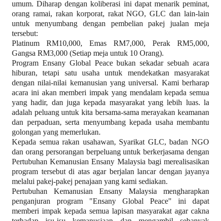
umum. Diharap dengan koliberasi ini dapat menarik peminat,
orang ramai, rakan korporat, rakat NGO, GLC dan lain-lain
untuk menyumbang dengan pembelian pakej jualan meja
tersebut:
Platinum RM10,000, Emas RM7,000, Perak RM5,000,
Gangsa RM3,000 (Setiap meja untuk 10 Orang).
Program Ensany Global Peace bukan sekadar sebuah acara
hiburan, tetapi satu usaha untuk mendekatkan masyarakat
dengan nilai-nilai kemanusian yang universal. Kami berharap
acara ini akan memberi impak yang mendalam kepada semua
yang hadir, dan juga kepada masyarakat yang lebih luas. la
adalah peluang untuk kita bersama-sama merayakan keamanan
dan perpaduan, serta menyumbang kepada usaha membantu
golongan yang memerlukan.
Kepada semua rakan usahawan, Syarikat GLC, badan NGO
dan orang persorangan berpeluang untuk berkerjasama dengan
Pertubuhan Kemanusian Ensany Malaysia bagi merealisasikan
program tersebut di atas agar berjalan lancar dengan jayanya
melalui pakej-pakej penajaan yang kami sediakan.
Pertubuhan Kemanusian Ensany Malaysia mengharapkan
penganjuran program "Ensany Global Peace" ini dapat
memberi impak kepada semua lapisan masyarakat agar cakna
terhadap isu-isu kemanusiaan dan mengambil sebanyak