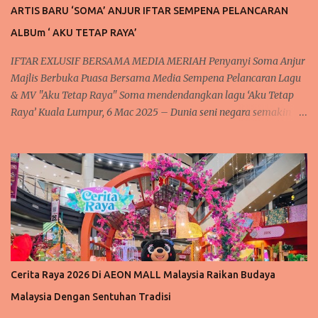
ARTIS BARU ‘SOMA’ ANJUR IFTAR SEMPENA PELANCARAN
ALBUm ‘ AKU TETAP RAYA’
IFTAR EXLUSIF BERSAMA MEDIA MERIAH Penyanyi Soma Anjur
Majlis Berbuka Puasa Bersama Media Sempena Pelancaran Lagu
& MV "Aku Tetap Raya" Soma mendendangkan lagu ‘Aku Tetap
Raya’ Kuala Lumpur, 6 Mac 2025 – Dunia seni negara semakin
rancak dan meriah dengan kehadiran artis baru yang
mendendangkan lagu lagu raya yang sedap didengar dan meriah
setiap kali menjelang syawal. Tidak terlepas juga kepada
penyanyi baharu tanahair, Soma atau nama aslinya Rosmah S.
Sengari @ Basar, yang berpengalaman dalam dunia seni. Sering
mendendangkan lagu dengan suaranya yang lunak merdu. Soma
telah mengadakan majlis berbuka puasa "Iftar Media Gathering"
di Hotel Concorde, Kuala Lumpur, sebagai tanda penghargaan
kepada rakan-rakan media atas sokongan berterusan mereka
Cerita Raya 2026 Di AEON MALL Malaysia Raikan Budaya
terhadap perjalanan seninya. Acara istimewa ini bukan sahaja
Malaysia Dengan Sentuhan Tradisi
menjadi medan untuk mengeratkan hubungan silaturahim, tetapi
turut menyaksikan pelancaran rasmi lagu Raya terbaharu Soma,