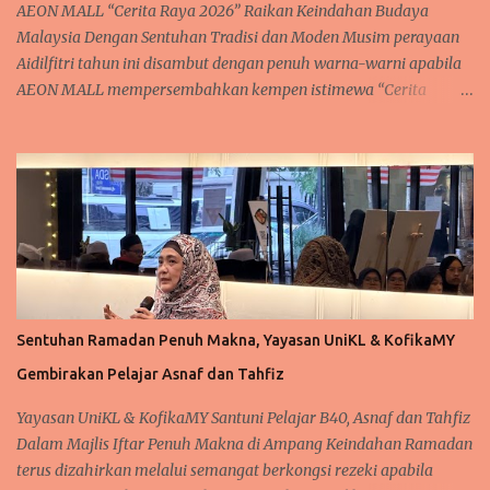
AEON MALL “Cerita Raya 2026” Raikan Keindahan Budaya
"Aku Tetap Raya," sert...
Malaysia Dengan Sentuhan Tradisi dan Moden Musim perayaan
Aidilfitri tahun ini disambut dengan penuh warna-warni apabila
AEON MALL mempersembahkan kempen istimewa “Cerita
Raya”, satu sambutan yang diinspirasikan daripada keindahan
budaya, warisan serta flora tropika Malaysia. Kempen ini turut
dijayakan dengan kerjasama Tourism Malaysia bagi
mengetengahkan keunikan identiti tempatan kepada para
pengunjung di seluruh negara. Sepanjang tempoh kempen, pusat
beli-belah AEON MALL di seluruh Malaysia dihiasi dengan
dekorasi perayaan yang memukau, menggabungkan elemen seni
tradisional, inspirasi bunga-bungaan tropika serta estetika
Aidilfitri yang unik. Gabungan ini mewujudkan suasana yang
Sentuhan Ramadan Penuh Makna, Yayasan UniKL & KofikaMY
bukan sahaja meriah tetapi juga memberikan pengalaman
Gembirakan Pelajar Asnaf dan Tahfiz
perayaan yang benar-benar mencerminkan keindahan budaya
tempatan. Kemeriahan sambutan ini turut diserikan dengan
Yayasan UniKL & KofikaMY Santuni Pelajar B40, Asnaf dan Tahfiz
kemunculan maskot kesayangan AEON MALL, Wira dan Manja,
Dalam Majlis Iftar Penuh Makna di Ampang Keindahan Ramadan
yang akan membuat penampilan ...
terus dizahirkan melalui semangat berkongsi rezeki apabila