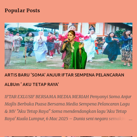
n
Popular Posts
t
s
ARTIS BARU ‘SOMA’ ANJUR IFTAR SEMPENA PELANCARAN
ALBUm ‘ AKU TETAP RAYA’
IFTAR EXLUSIF BERSAMA MEDIA MERIAH Penyanyi Soma Anjur
Majlis Berbuka Puasa Bersama Media Sempena Pelancaran Lagu
& MV "Aku Tetap Raya" Soma mendendangkan lagu ‘Aku Tetap
Raya’ Kuala Lumpur, 6 Mac 2025 – Dunia seni negara semakin
rancak dan meriah dengan kehadiran artis baru yang
mendendangkan lagu lagu raya yang sedap didengar dan meriah