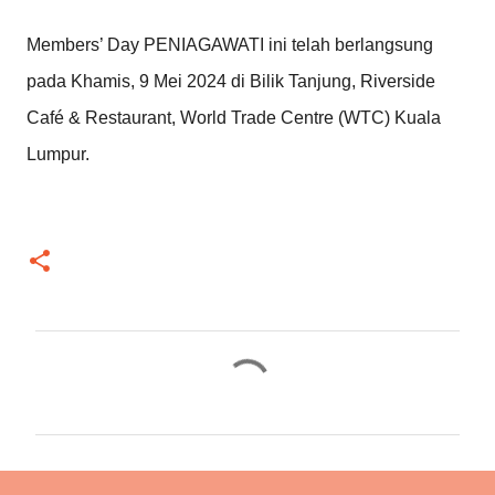
Members’ Day PENIAGAWATI ini telah berlangsung
pada Khamis, 9 Mei 2024 di Bilik Tanjung, Riverside
Café & Restaurant, World Trade Centre (WTC) Kuala
Lumpur.
C
o
m
m
e