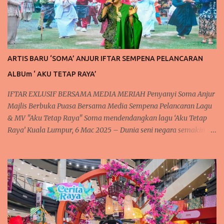
ARTIS BARU ‘SOMA’ ANJUR IFTAR SEMPENA PELANCARAN
ALBUm ‘ AKU TETAP RAYA’
IFTAR EXLUSIF BERSAMA MEDIA MERIAH Penyanyi Soma Anjur
Majlis Berbuka Puasa Bersama Media Sempena Pelancaran Lagu
& MV "Aku Tetap Raya" Soma mendendangkan lagu ‘Aku Tetap
Raya’ Kuala Lumpur, 6 Mac 2025 – Dunia seni negara semakin
rancak dan meriah dengan kehadiran artis baru yang
mendendangkan lagu lagu raya yang sedap didengar dan meriah
setiap kali menjelang syawal. Tidak terlepas juga kepada
penyanyi baharu tanahair, Soma atau nama aslinya Rosmah S.
Sengari @ Basar, yang berpengalaman dalam dunia seni. Sering
mendendangkan lagu dengan suaranya yang lunak merdu. Soma
telah mengadakan majlis berbuka puasa "Iftar Media Gathering"