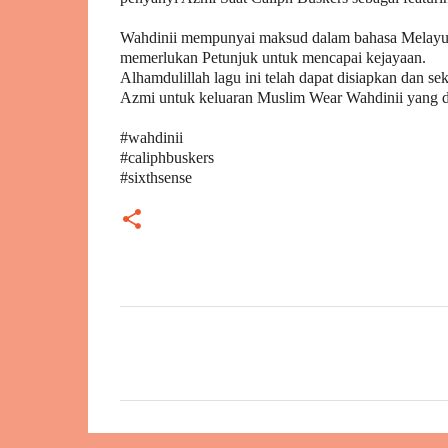
Wahdinii mempunyai maksud dalam bahasa Melayu ia
memerlukan Petunjuk untuk mencapai kejayaan.
Alhamdulillah lagu ini telah dapat disiapkan dan s
Azmi untuk keluaran Muslim Wear Wahdinii yang di
#wahdinii
#caliphbuskers
#sixthsense
C
o
m
m