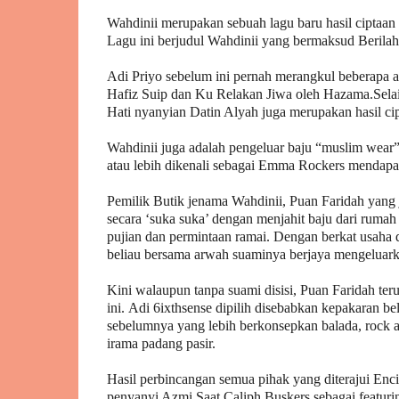
Wahdinii merupakan sebuah lagu baru hasil ciptaan p
Lagu ini berjudul Wahdinii yang bermaksud Berilah
Adi Priyo sebelum ini pernah merangkul beberapa a
Hafiz Suip dan Ku Relakan Jiwa oleh Hazama.Selain 
Hati nyanyian Datin Alyah juga merupakan hasil cip
Wahdinii juga adalah pengeluar baju “muslim wear”
atau lebih dikenali sebagai Emma Rockers mendapat
Pemilik Butik jenama Wahdinii, Puan Faridah yang 
secara ‘suka suka’ dengan menjahit baju dari ruma
pujian dan permintaan ramai. Dengan berkat usaha
beliau bersama arwah suaminya berjaya mengeluarka
Kini walaupun tanpa suami disisi, Puan Faridah te
ini.
Adi 6ixthsense dipilih disebabkan kepakaran bel
sebelumnya yang lebih berkonsepkan balada, rock alt
irama padang pasir.
Hasil perbincangan semua pihak yang diterajui Enci
penyanyi Azmi Saat Caliph Buskers sebagai featurin