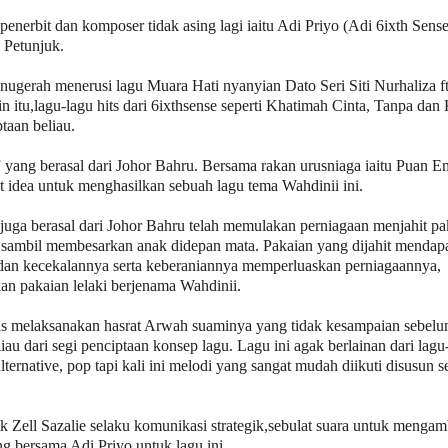
enerbit dan komposer tidak asing lagi iaitu Adi Priyo (Adi 6ixth Sense
 Petunjuk.
nugerah menerusi lagu Muara Hati nyanyian Dato Seri Siti Nurhaliza f
itu,lagu-lagu hits dari 6ixthsense seperti Khatimah Cinta, Tanpa dan 
taan beliau.
 yang berasal dari Johor Bahru. Bersama rakan urusniaga iaitu Puan 
 idea untuk menghasilkan sebuah lagu tema Wahdinii ini.
juga berasal dari Johor Bahru telah memulakan perniagaan menjahit pa
h sambil membesarkan anak didepan mata. Pakaian yang dijahit mendap
 dan kecekalannya serta keberaniannya memperluaskan perniagaannya,
n pakaian lelaki berjenama Wahdinii.
rus melaksanakan hasrat Arwah suaminya yang tidak kesampaian sebel
iau dari segi penciptaan konsep lagu. Lagu ini agak berlainan dari lagu
ernative, pop tapi kali ini melodi yang sangat mudah diikuti disusun se
k Zell Sazalie selaku komunikasi strategik,sebulat suara untuk mengam
g bersama Adi Priyo untuk lagu ini.