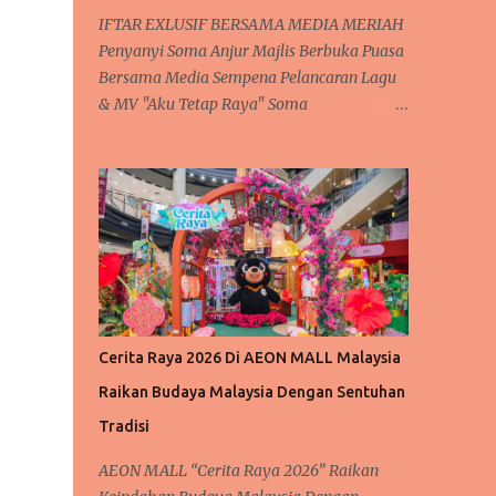
IFTAR EXLUSIF BERSAMA MEDIA MERIAH
Penyanyi Soma Anjur Majlis Berbuka Puasa
Bersama Media Sempena Pelancaran Lagu
& MV "Aku Tetap Raya" Soma
mendendangkan lagu ‘Aku Tetap Raya’
Kuala Lumpur, 6 Mac 2025 – Dunia seni
negara semakin rancak dan meriah dengan
kehadiran artis baru yang mendendangkan
lagu lagu raya yang sedap didengar dan
meriah setiap kali menjelang syawal. Tidak
terlepas juga kepada penyanyi baharu
tanahair, Soma atau nama aslinya Rosmah
S. Sengari @ Basar, yang berpengalaman
Cerita Raya 2026 Di AEON MALL Malaysia
dalam dunia seni. Sering mendendangkan
Raikan Budaya Malaysia Dengan Sentuhan
lagu dengan suaranya yang lunak merdu.
Soma telah mengadakan majlis berbuka
Tradisi
puasa "Iftar Media Gathering" di Hotel
AEON MALL “Cerita Raya 2026” Raikan
Concorde, Kuala Lumpur, sebagai tanda