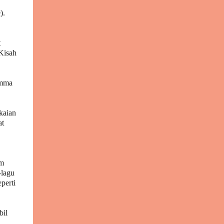
keberkatan usaha kebajikan yang
).
dilaksanakan. Ucapan Aluan dan Perasmian
Majlis Majlis diteruskan dengan ucapan
alu-aluan oleh Datuk Zunaidah Idris yang
t
Kisah
menzahirkan penghargaan...
Emma
kaian
at
um
-lagu
perti
bil