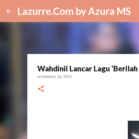
Lazurre.Com by Azura MS
Wahdinii Lancar Lagu ‘Berilah
on
January 24, 2024