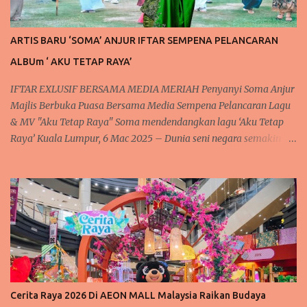
ARTIS BARU ‘SOMA’ ANJUR IFTAR SEMPENA PELANCARAN
ALBUm ‘ AKU TETAP RAYA’
IFTAR EXLUSIF BERSAMA MEDIA MERIAH Penyanyi Soma Anjur
Majlis Berbuka Puasa Bersama Media Sempena Pelancaran Lagu
& MV "Aku Tetap Raya" Soma mendendangkan lagu ‘Aku Tetap
Raya’ Kuala Lumpur, 6 Mac 2025 – Dunia seni negara semakin
rancak dan meriah dengan kehadiran artis baru yang
mendendangkan lagu lagu raya yang sedap didengar dan meriah
setiap kali menjelang syawal. Tidak terlepas juga kepada
penyanyi baharu tanahair, Soma atau nama aslinya Rosmah S.
Sengari @ Basar, yang berpengalaman dalam dunia seni. Sering
mendendangkan lagu dengan suaranya yang lunak merdu. Soma
telah mengadakan majlis berbuka puasa "Iftar Media Gathering"
di Hotel Concorde, Kuala Lumpur, sebagai tanda penghargaan
kepada rakan-rakan media atas sokongan berterusan mereka
Cerita Raya 2026 Di AEON MALL Malaysia Raikan Budaya
terhadap perjalanan seninya. Acara istimewa ini bukan sahaja