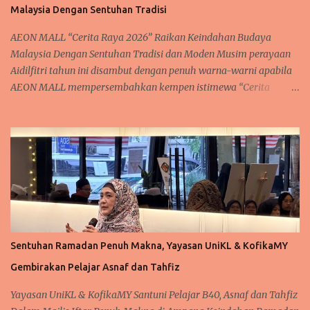
Malaysia Dengan Sentuhan Tradisi
menjadi medan untuk mengeratkan hubungan silaturahim, tetapi
turut menyaksikan pelancaran rasmi lagu Raya terbaharu Soma,
AEON MALL “Cerita Raya 2026” Raikan Keindahan Budaya
"Aku Tetap Raya," sert...
Malaysia Dengan Sentuhan Tradisi dan Moden Musim perayaan
Aidilfitri tahun ini disambut dengan penuh warna-warni apabila
AEON MALL mempersembahkan kempen istimewa “Cerita
Raya”, satu sambutan yang diinspirasikan daripada keindahan
budaya, warisan serta flora tropika Malaysia. Kempen ini turut
dijayakan dengan kerjasama Tourism Malaysia bagi
mengetengahkan keunikan identiti tempatan kepada para
pengunjung di seluruh negara. Sepanjang tempoh kempen, pusat
beli-belah AEON MALL di seluruh Malaysia dihiasi dengan
dekorasi perayaan yang memukau, menggabungkan elemen seni
tradisional, inspirasi bunga-bungaan tropika serta estetika
Aidilfitri yang unik. Gabungan ini mewujudkan suasana yang
Sentuhan Ramadan Penuh Makna, Yayasan UniKL & KofikaMY
bukan sahaja meriah tetapi juga memberikan pengalaman
Gembirakan Pelajar Asnaf dan Tahfiz
perayaan yang benar-benar mencerminkan keindahan budaya
tempatan. Kemeriahan sambutan ini turut diserikan dengan
Yayasan UniKL & KofikaMY Santuni Pelajar B40, Asnaf dan Tahfiz
kemunculan maskot kesayangan AEON MALL, Wira dan Manja,